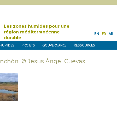
Les zones humides pour une
région méditerranéenne
EN
FR
AR
durable
 HUMIDES
PROJETS
GOUVERNANCE
RESSOURCES
nchón, © Jesús Ángel Cuevas