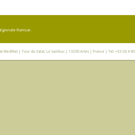
régionale Ramsar.
iat MedWet
| Tour du Valat, Le Sambuc | 13200 Arles | France | Tel: +33 (0) 4 9