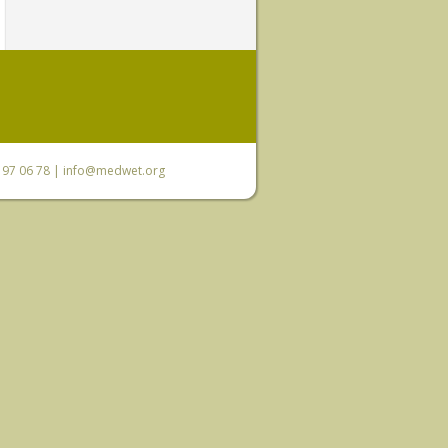
0 97 06 78 |
info@medwet.org