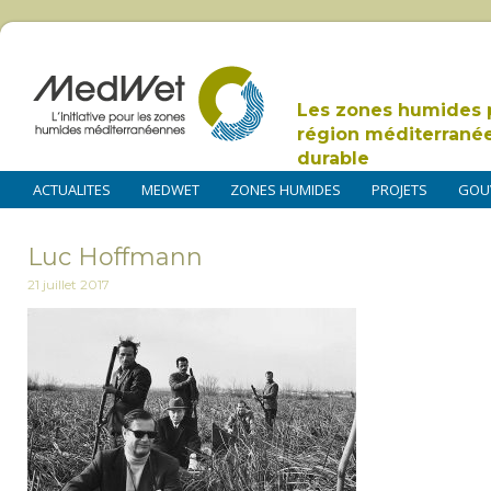
Les zones humides 
région méditerrané
durable
ACTUALITES
MEDWET
ZONES HUMIDES
PROJETS
GOU
Luc Hoffmann
21 juillet 2017