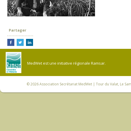
Partager
MedWet est une initiative régionale Ramsar.
© 2026
Association Secrétariat MedWet
| Tour du Valat, Le Sam