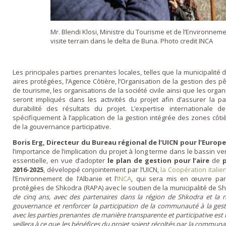
Mr. Blendi Klosi, Ministre du Tourisme et de l’Environneme
visite terrain dans le delta de Buna. Photo credit INCA
Les principales parties prenantes locales, telles que la municipalité
aires protégées, l’Agence Côtière, l’Organisation de la gestion des pê
de tourisme, les organisations de la société civile ainsi que les orga
seront impliqués dans les activités du projet afin d’assurer la part
durabilité des résultats du projet. L’expertise internationale d
spécifiquement à l’application de la gestion intégrée des zones côtiè
de la gouvernance participative.
Boris Erg, Directeur du Bureau régional de l’UICN pour l’Europe d
l’importance de l’implication du projet à long terme dans le bassin
essentielle, en vue d’adopter
le plan de gestion pour l’aire
de
2016-2025
, développé conjointement par l’UICN,
la Coopération ital
l’Environnement de l’Albanie et l’
INCA
, qui sera mis en œuvre par 
protégées de Shkodra (RAPA) avec le soutien de la municipalité de S
de cinq ans, avec des partenaires dans la région de Shkodra et la 
gouvernance et renforcer la participation de la communauté à la gesti
avec les parties prenantes de manière transparente et participative est
veillera à ce que les bénéfices du projet soient récoltés par la communa