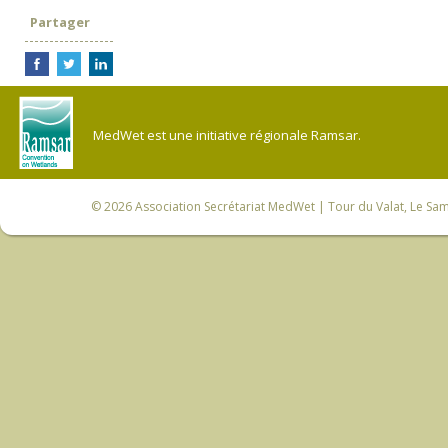
Partager
MedWet est une initiative régionale Ramsar.
© 2026
Association Secrétariat MedWet
| Tour du Valat, Le Sam