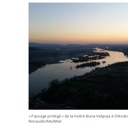
« Paysage protégé » de la rivière Buna-Velipoja à Shkodra 
Renaudin/MedWet