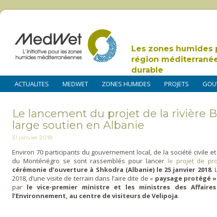
Les zones humides 
région méditerrané
durable
ACTUALITES
MEDWET
ZONES HUMIDES
PROJETS
GOU
Le lancement du projet de la rivière 
large soutien en Albanie
31 janvier 2018
Environ 70 participants du gouvernement local, de la société civile e
du Monténégro se sont rassemblés pour lancer
le projet de pr
cérémonie d’ouverture à Shkodra (Albanie) le 25 janvier 2018
. 
2018, d’une visite de terrain dans l’aire dite de «
paysage protégé » 
par
le vice-premier ministre et les ministres des Affair
l’Environnement, au centre de visiteurs de Velipoja
.