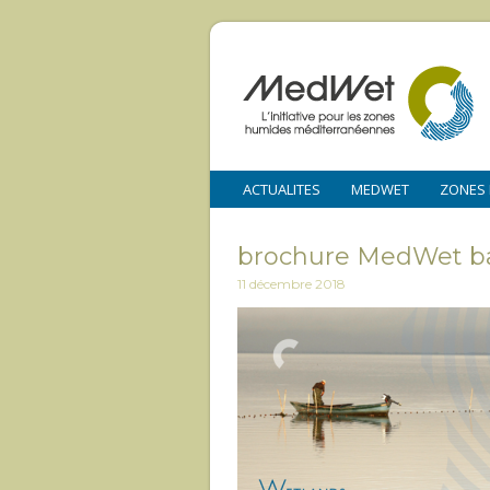
ACTUALITES
MEDWET
ZONES
brochure MedWet b
11 décembre 2018