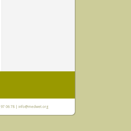
0 97 06 78 |
info@medwet.org