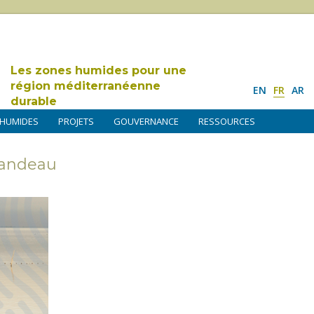
Les zones humides pour une
région méditerranéenne
EN
FR
AR
durable
 HUMIDES
PROJETS
GOUVERNANCE
RESSOURCES
andeau