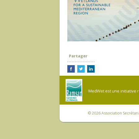
Partager
MedWet est une initiative 
© 2026
Association Secrétar