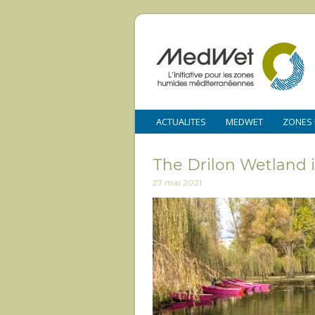
ACTUALITES
MEDWET
ZONES
The Drilon Wetland i
27 mai 2021