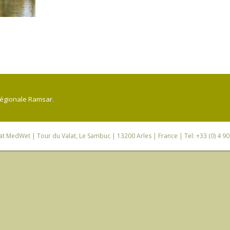
régionale Ramsar.
iat MedWet
| Tour du Valat, Le Sambuc | 13200 Arles | France | Tel: +33 (0) 4 9