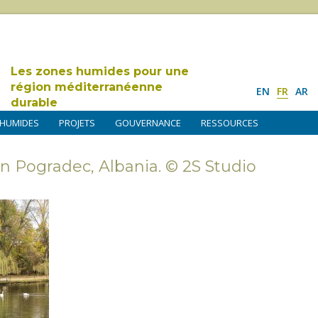
Les zones humides pour une
région méditerranéenne
EN
FR
AR
durable
 HUMIDES
PROJETS
GOUVERNANCE
RESSOURCES
n Pogradec, Albania. © 2S Studio