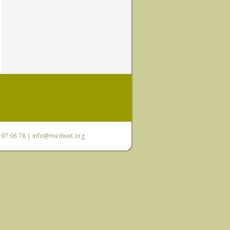
0 97 06 78 |
info@medwet.org