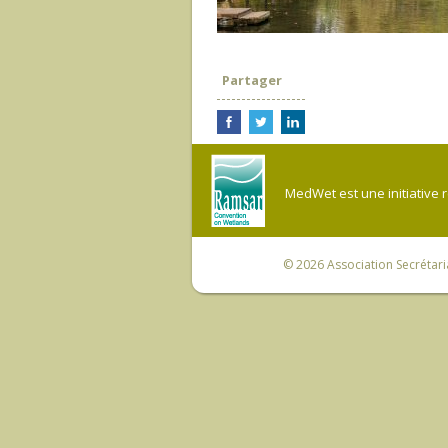
Partager
MedWet est une initiative 
© 2026
Association Secrétar