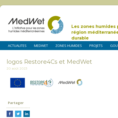
Les zones humides 
région méditerrané
durable
ACTUALITES
MEDWET
ZONES HUMIDES
PROJETS
GOU
logos Restore4Cs et MedWet
20 août 2023
Partager