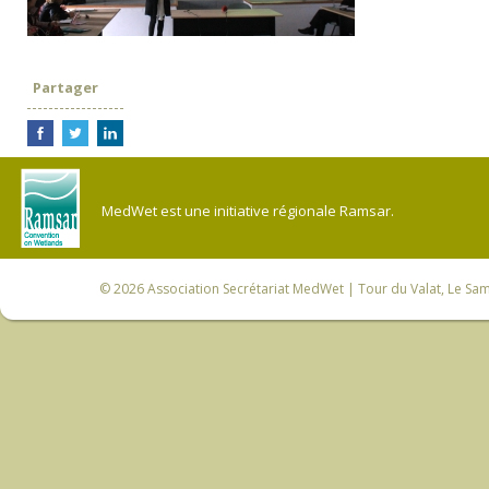
Partager
MedWet est une initiative régionale Ramsar.
© 2026
Association Secrétariat MedWet
| Tour du Valat, Le Sam