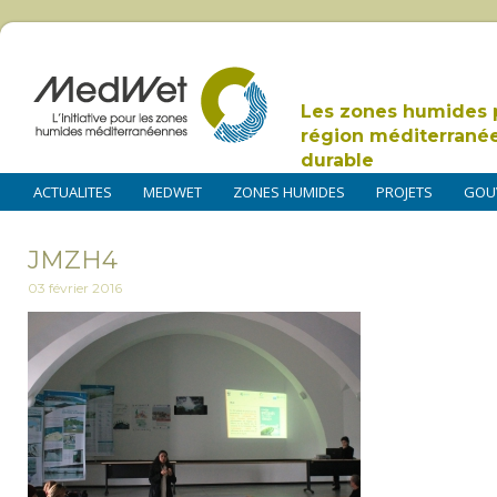
Les zones humides 
région méditerrané
durable
ACTUALITES
MEDWET
ZONES HUMIDES
PROJETS
GOU
JMZH4
03 février 2016