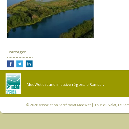
Partager
MedWet est une initiative régionale Ramsar.
© 2026
Association Secrétariat MedWet
| Tour du Valat, Le Sam