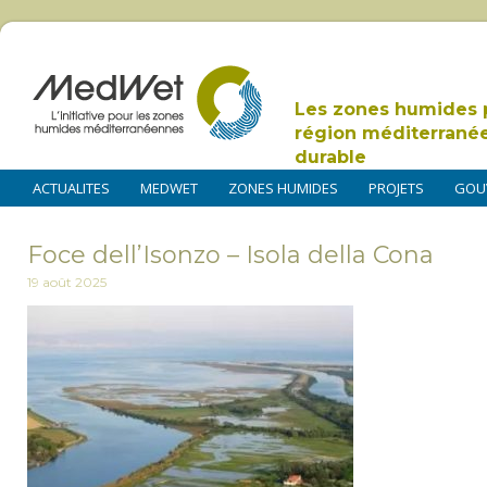
Les zones humides 
région méditerrané
durable
ACTUALITES
MEDWET
ZONES HUMIDES
PROJETS
GOU
Foce dell’Isonzo – Isola della Cona
19 août 2025