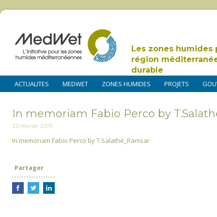
Les zones humides 
région méditerrané
durable
ACTUALITES
MEDWET
ZONES HUMIDES
PROJETS
GOU
In memoriam Fabio Perco by T.Salat
20 février 2019
In memoriam Fabio Perco by T.Salathé_Ramsar
Partager