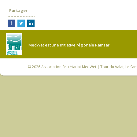
Partager
MedWet est une initiative régionale Ramsar.
© 2026
Association Secrétariat MedWet
| Tour du Valat, Le Sam