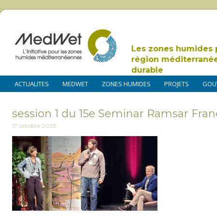
Les zones humides 
région méditerrané
durable
ACTUALITES
MEDWET
ZONES HUMIDES
PROJETS
GOU
session 1 du 15e Seminar Ramsar Fran
17 octobre 2023