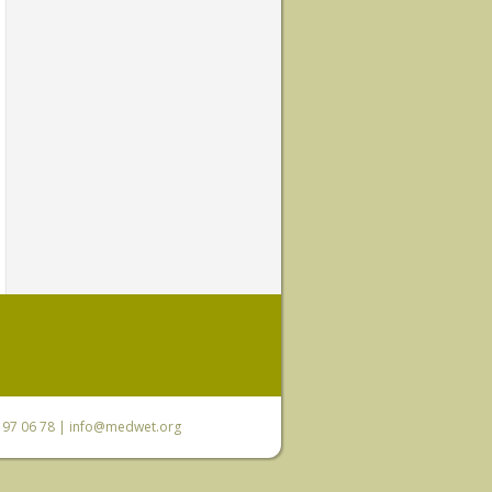
0 97 06 78 |
info@medwet.org