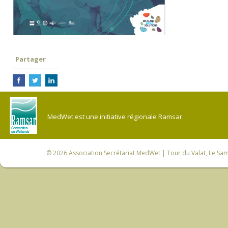
Partager
MedWet est une initiative régionale Ramsar.
© 2026
Association Secrétariat MedWet
| Tour du Valat, Le Sam