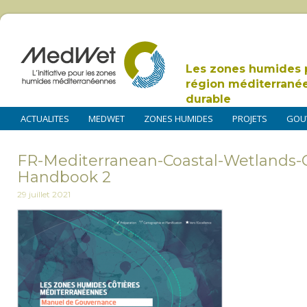
Les zones humides 
région méditerrané
durable
ACTUALITES
MEDWET
ZONES HUMIDES
PROJETS
GOU
FR-Mediterranean-Coastal-Wetlands-
Handbook 2
29 juillet 2021