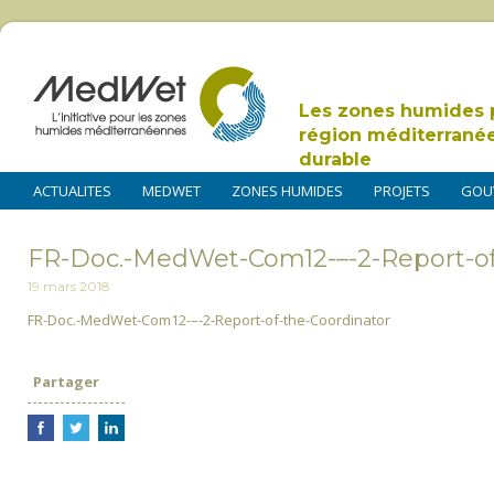
Les zones humides 
région méditerrané
durable
ACTUALITES
MEDWET
ZONES HUMIDES
PROJETS
GOU
FR-Doc.-MedWet-Com12-–-2-Report-of
19 mars 2018
FR-Doc.-MedWet-Com12-–-2-Report-of-the-Coordinator
Partager