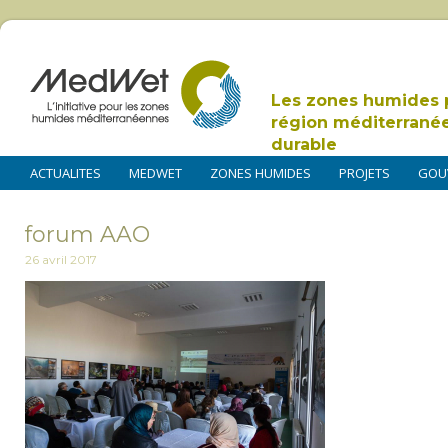
Les zones humides 
région méditerrané
durable
ACTUALITES
MEDWET
ZONES HUMIDES
PROJETS
GOU
forum AAO
26 avril 2017