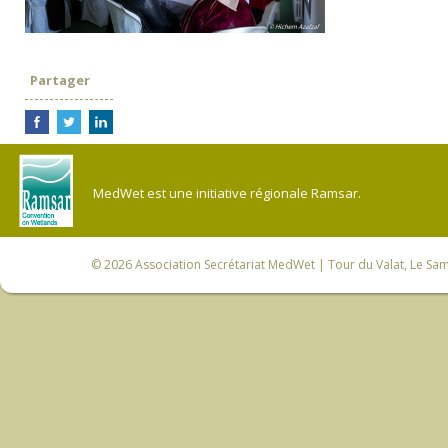
Partager
MedWet est une initiative régionale Ramsar.
© 2026
Association Secrétariat MedWet
| Tour du Valat, Le Sam