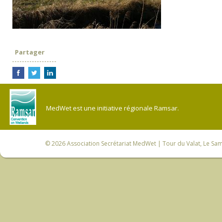
Partager
MedWet est une initiative régionale Ramsar.
© 2026
Association Secrétariat MedWet
| Tour du Valat, Le Sam