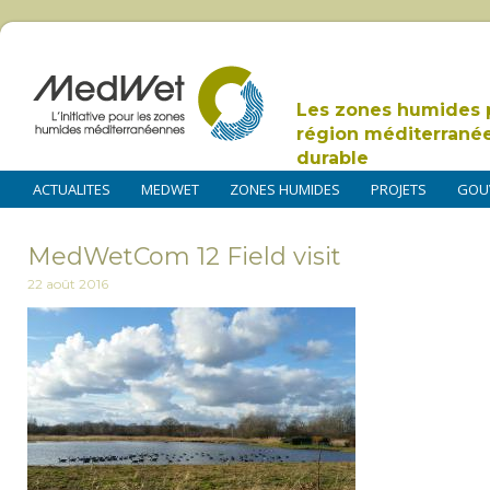
Les zones humides 
région méditerrané
durable
ACTUALITES
MEDWET
ZONES HUMIDES
PROJETS
GOU
MedWetCom 12 Field visit
22 août 2016