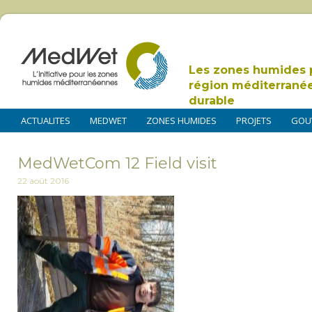
Les zones humides 
région méditerrané
durable
ACTUALITES
MEDWET
ZONES HUMIDES
PROJETS
GOU
MedWetCom 12 Field visit
22 août 2016