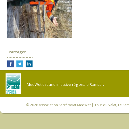
Partager
MedWet est une initiative régionale Ramsar.
© 2026
Association Secrétariat MedWet
| Tour du Valat, Le Sam