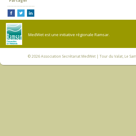
Partager
MedWet est une initiative régionale Ramsar.
© 2026
Association Secrétariat MedWet
| Tour du Valat, Le Sam