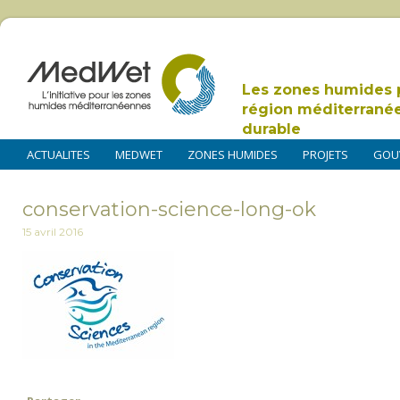
Les zones humides 
région méditerrané
durable
ACTUALITES
MEDWET
ZONES HUMIDES
PROJETS
GOU
conservation-science-long-ok
15 avril 2016