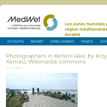
Les zones humides 
région méditerrané
durable
ACTUALITES
MEDWET
ZONES HUMIDES
PROJETS
GOU
Photographers in Kerkini lake, by Krzy
Kenraiz, Wikimedia commons
12 juin 2023