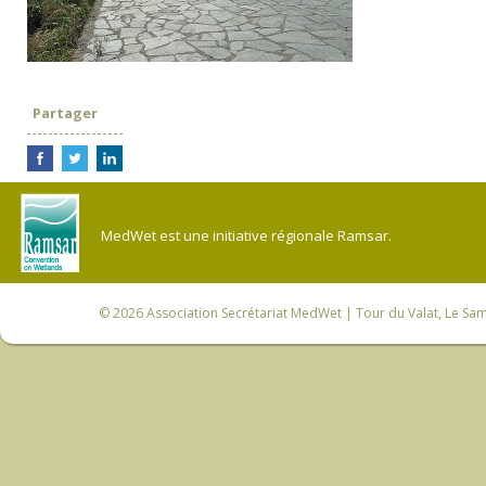
Partager
MedWet est une initiative régionale Ramsar.
© 2026
Association Secrétariat MedWet
| Tour du Valat, Le Sam