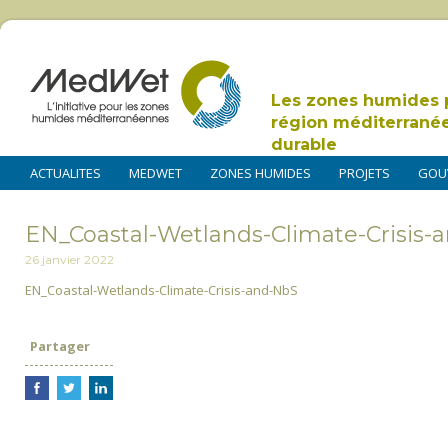
Les zones humides 
région méditerrané
durable
ACTUALITES
MEDWET
ZONES HUMIDES
PROJETS
GOU
EN_Coastal-Wetlands-Climate-Crisis-
26 janvier 2022
EN_Coastal-Wetlands-Climate-Crisis-and-NbS
Partager