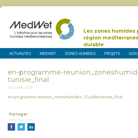
Les zones humides 
région méditerrané
durable
ACTUALITES
MEDWET
ZONES HUMIDES
PROJETS
GOU
en-programme-reunion_zoneshumides_
tunisie_final
04 juillet 2019
en-programme-reunion_zoneshumides_12 juillet-tunisie_final
Partager