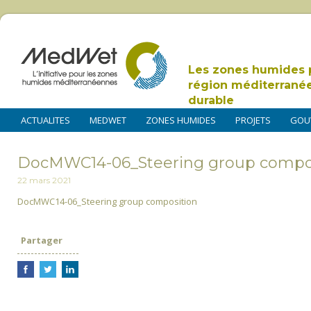
Les zones humides 
région méditerrané
durable
ACTUALITES
MEDWET
ZONES HUMIDES
PROJETS
GOU
DocMWC14-06_Steering group compo
22 mars 2021
DocMWC14-06_Steering group composition
Partager