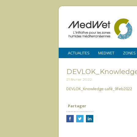
ACTUALITES
MEDWET
ZONES
DEVLOK_Knowledge 
21 février 2022
DEVLOK_Knowledge café_9Feb2022
Partager