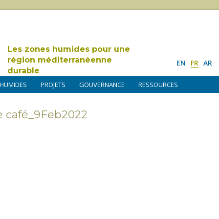
Les zones humides pour une
région méditerranéenne
EN
FR
AR
durable
 HUMIDES
PROJETS
GOUVERNANCE
RESSOURCES
café_9Feb2022