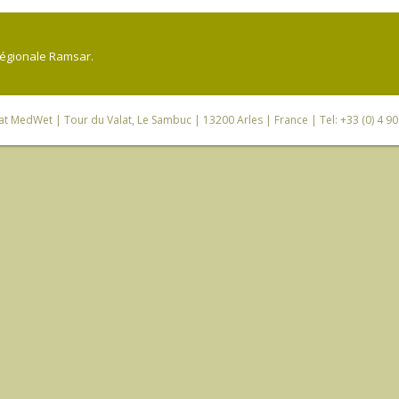
régionale Ramsar.
iat MedWet
| Tour du Valat, Le Sambuc | 13200 Arles | France | Tel: +33 (0) 4 9