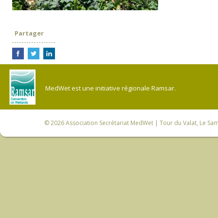
Partager
MedWet est une initiative régionale Ramsar.
© 2026
Association Secrétariat MedWet
| Tour du Valat, Le Sam