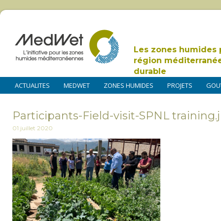
Les zones humides 
région méditerrané
durable
ACTUALITES
MEDWET
ZONES HUMIDES
PROJETS
GOU
Participants-Field-visit-SPNL training.
01 juillet 2020