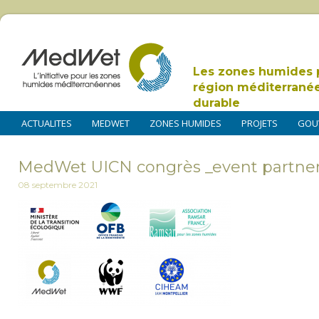
Les zones humides 
région méditerrané
durable
ACTUALITES
MEDWET
ZONES HUMIDES
PROJETS
GOU
MedWet UICN congrès _event partne
08 septembre 2021