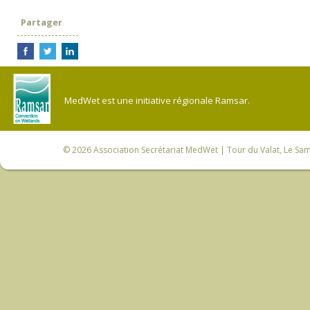
Partager
MedWet est une initiative régionale Ramsar.
© 2026
Association Secrétariat MedWet
| Tour du Valat, Le Sam