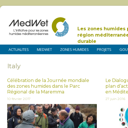
Les zones humides 
région méditerrané
durable
ACTUALITES
MEDWET
ZONES HUMIDES
PROJETS
GOU
Italy
Célébration de la Journée mondiale
Le Dialog
des zones humides dans le Parc
plan d’act
Régional de la Maremma
en Médite
10 février 2017
27 juin 2016