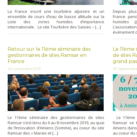
La France inscrit une tourbière alpestre et un
Depuis plus
ensemble de cours d’eau de basse altitude sur la
France pend
Liste des zones humides d’importance
humides (
internationale. Le site Tourbière des Saisies – […]
L’associat
événement da
Retour sur le 11ème séminaire des
Le 11ème 
gestionnaires de sites Ramsar en
de sites 
France
grand pas
20 novembre 2019
30 septembre
Le 11ème séminaire des gestionnaires de sites
Le 11ème sé
Ramsar s’est tenu du 6 au 8 novembre 2019, au quai
Ramsar se t
de l’Innovation d’Amiens (Somme), au coeur du site
Amiens dans 
Ramsar des « Marais et […]
au coeur du s