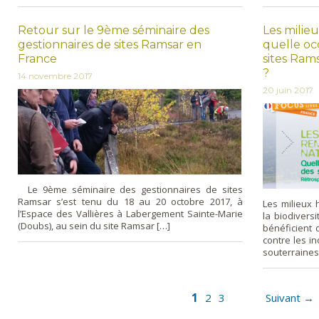
Retour sur le 9ème séminaire des
Les milie
gestionnaires de sites Ramsar en
quelle oc
France
sites Ram
?
14 novembre 2017
20 juin 2017
Le 9ème séminaire des gestionnaires de sites
Ramsar s’est tenu du 18 au 20 octobre 2017, à
Les milieux 
l’Espace des Vallières à Labergement Sainte-Marie
la biodivers
(Doubs), au sein du site Ramsar […]
bénéficient d
contre les i
souterraines
1
2
3
Suivant →