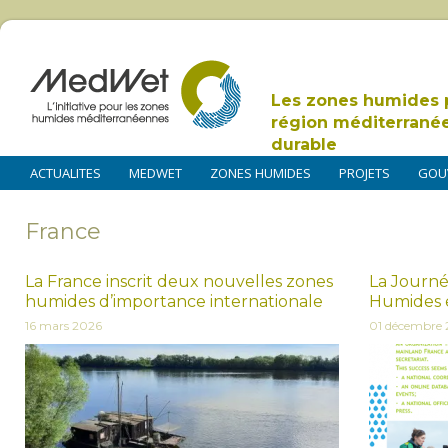
Les zones humides 
région méditerrané
durable
ACTUALITES
MEDWET
ZONES HUMIDES
PROJETS
GOU
France
La France inscrit deux nouvelles zones
La Journé
humides d’importance internationale
Humides en
16 mars 2026
01 décembre