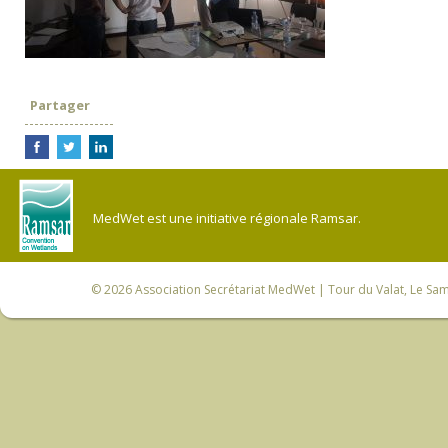
Partager
MedWet est une initiative régionale Ramsar.
© 2026
Association Secrétariat MedWet
| Tour du Valat, Le Sam