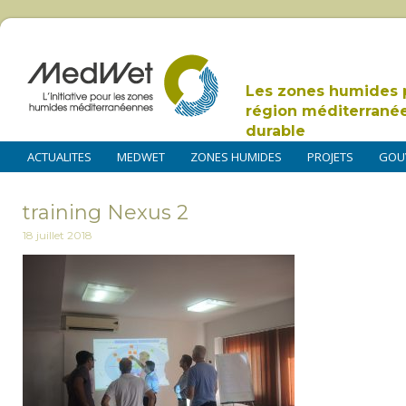
Les zones humides 
région méditerrané
durable
ACTUALITES
MEDWET
ZONES HUMIDES
PROJETS
GOU
training Nexus 2
18 juillet 2018