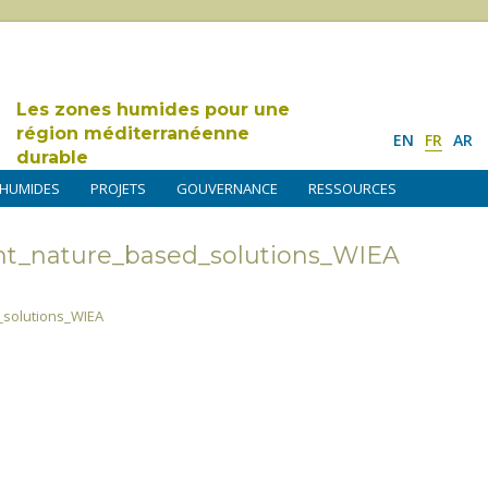
Les zones humides pour une
région méditerranéenne
EN
FR
AR
durable
 HUMIDES
PROJETS
GOUVERNANCE
RESSOURCES
nt_nature_based_solutions_WIEA
solutions_WIEA