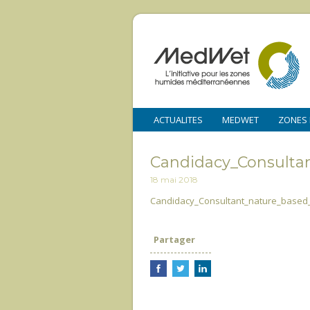
ACTUALITES
MEDWET
ZONES
Candidacy_Consulta
18 mai 2018
Candidacy_Consultant_nature_based_
Partager