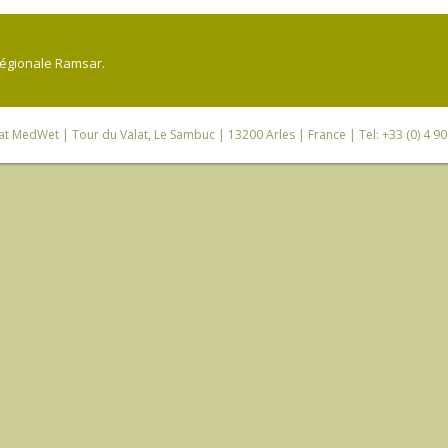
régionale Ramsar.
iat MedWet
| Tour du Valat, Le Sambuc | 13200 Arles | France | Tel: +33 (0) 4 9