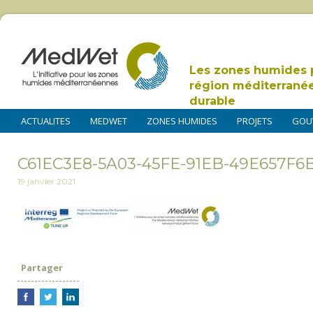
Les zones humides 
région méditerrané
durable
ACTUALITES
MEDWET
ZONES HUMIDES
PROJETS
GOU
C61EC3E8-5A03-45FE-91EB-49E657F6
19 janvier 2021
Partager