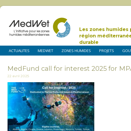
Les zones humides 
région méditerrané
durable
ACTUALITES
MEDWET
ZONES HUMIDES
PROJETS
GOU
MedFund call for interest 2025 for M
22 avril 2025