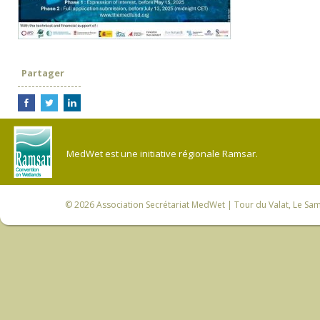
Partager
MedWet est une initiative régionale Ramsar.
© 2026
Association Secrétariat MedWet
| Tour du Valat, Le Sam