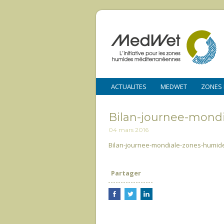
ACTUALITES
MEDWET
ZONES
Bilan-journee-mondi
04 mars 2016
Bilan-journee-mondiale-zones-humide
Partager