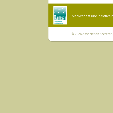
MedWet est une initiative 
© 2026
Association Secrétar