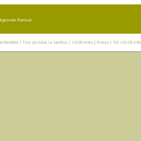
régionale Ramsar.
iat MedWet
| Tour du Valat, Le Sambuc | 13200 Arles | France | Tel: +33 (0) 4 9