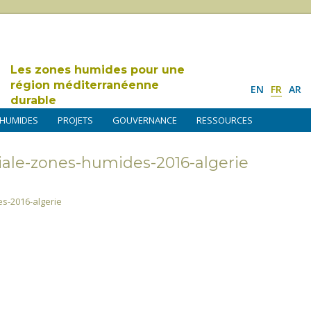
Les zones humides pour une
région méditerranéenne
EN
FR
AR
durable
 HUMIDES
PROJETS
GOUVERNANCE
RESSOURCES
ale-zones-humides-2016-algerie
s-2016-algerie