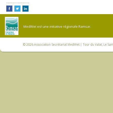
MedWet est une initiative régionale Ramsar.
© 2026
Association Secrétariat MedWet
| Tour du Valat, Le Sam