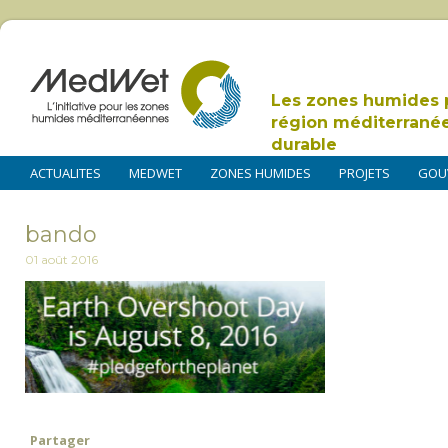
Les zones humides 
région méditerrané
durable
ACTUALITES
MEDWET
ZONES HUMIDES
PROJETS
GOU
bando
01 août 2016
Partager