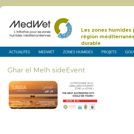
Les zones humides 
région méditerrané
durable
ACTUALITES
MEDWET
ZONES HUMIDES
PROJETS
GOU
Ghar el Melh sideEvent