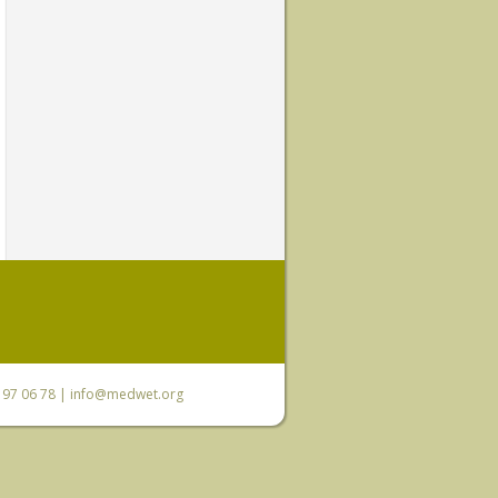
0 97 06 78 |
info@medwet.org