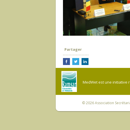
Partager
MedWet est une initiative 
© 2026
Association Secrétar