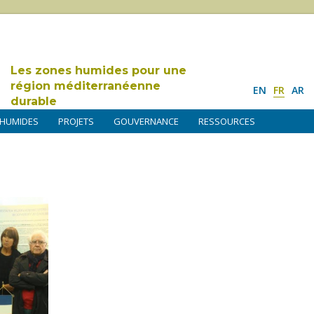
Les zones humides pour une
région méditerranéenne
EN
FR
AR
durable
 HUMIDES
PROJETS
GOUVERNANCE
RESSOURCES