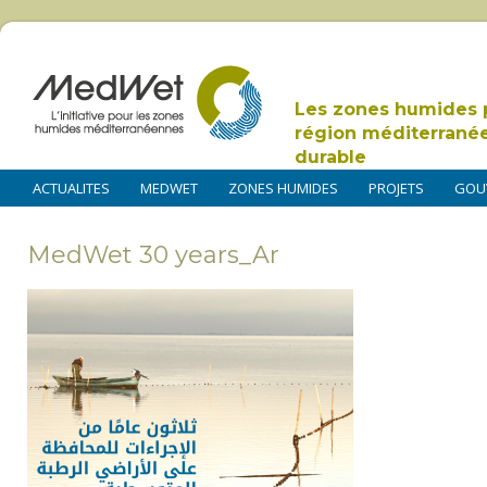
Les zones humides 
région méditerrané
durable
ACTUALITES
MEDWET
ZONES HUMIDES
PROJETS
GOU
MedWet 30 years_Ar