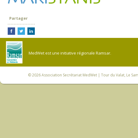
Partager
MedWet est une initiative régionale Ramsar.
© 2026
Association Secrétariat MedWet
| Tour du Valat, Le Sam