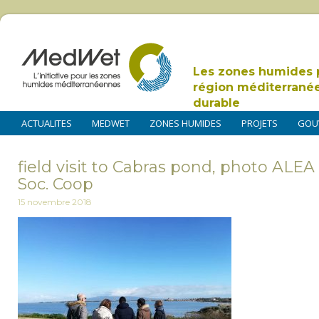
Les zones humides 
région méditerrané
durable
ACTUALITES
MEDWET
ZONES HUMIDES
PROJETS
GOU
field visit to Cabras pond, photo ALE
Soc. Coop
15 novembre 2018