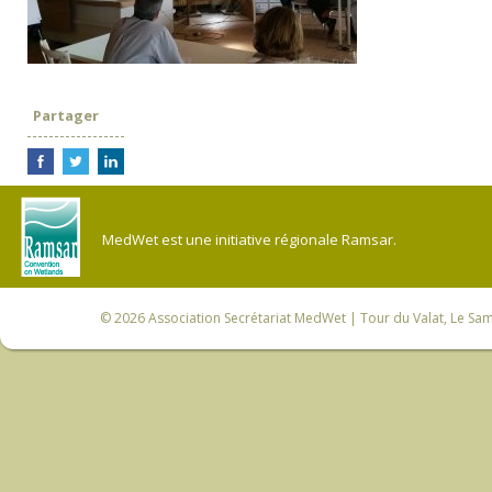
Partager
MedWet est une initiative régionale Ramsar.
© 2026
Association Secrétariat MedWet
| Tour du Valat, Le Sam