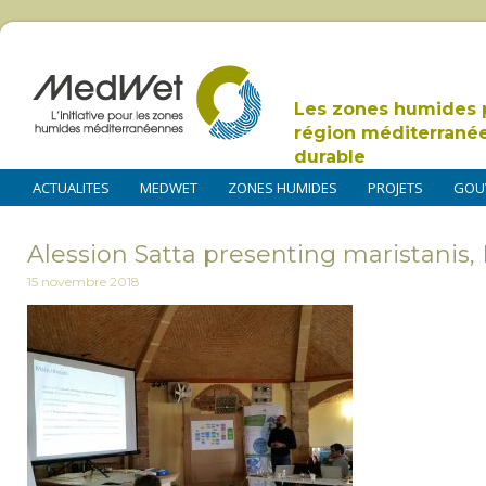
Les zones humides 
région méditerrané
durable
ACTUALITES
MEDWET
ZONES HUMIDES
PROJETS
GOU
Alession Satta presenting maristani
15 novembre 2018