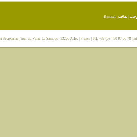
 Secretariat
| Tour du Valat, Le Sambuc | 13200 Arles | France | Tel: +33 (0) 4 90 97 06 78 |
in