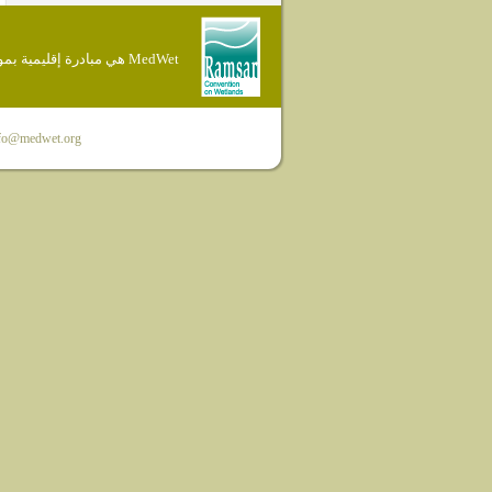
MedWet هي مبادرة إقليمية بموجب إتفاقية Ramsar
fo@medwet.org