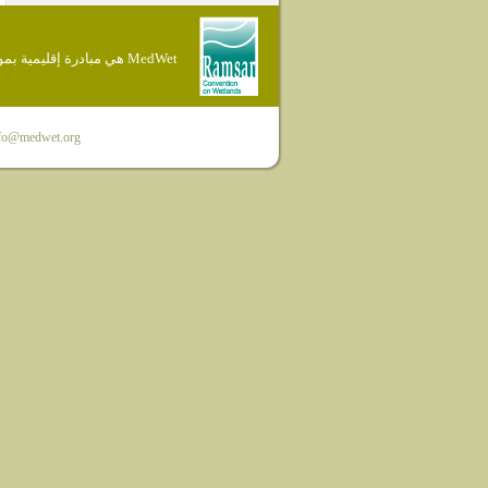
MedWet هي مبادرة إقليمية بموجب إتفاقية Ramsar
fo@medwet.org