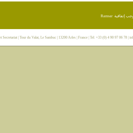
 Secretariat
| Tour du Valat, Le Sambuc | 13200 Arles | France | Tel: +33 (0) 4 90 97 06 78 |
in