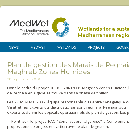
Wetlands for a sust
Mediterranean regi
NEWS
MEDWET
WETLANDS
PROJECTS
GOVER
Plan de gestion des Marais de Reghai
Maghreb Zones Humides
28 September 2006
Dans le cadre du projet LIFE3/TCY/INT/O31 Maghreb Zones Humides, l’
de Reghaia en Algérie se trouve dans sa phase de finition.
Les 23 et 24 Mai 2006 l’équipe responsable du Centre Cynégétique d
Valat et les Experts du diagnostic, se sont réunis à Reghaia pour v
experts et définir les objectifs opérationnels du plan de gestion. Les p
– Point sur le projet PAC “Zone côtière algéroise” : Complémen
propositions de projets et d’action avec le plan de gestion.