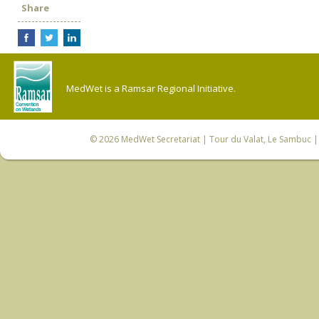
Share
MedWet is a Ramsar Regional Initiative.
© 2026
MedWet Secretariat
| Tour du Valat, Le Sambuc | 