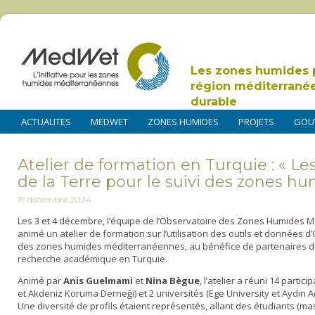
Les zones humides 
région méditerrané
durable
ACTUALITES
MEDWET
ZONES HUMIDES
PROJETS
GOU
Atelier de formation en Turquie : « Le
de la Terre pour le suivi des zones hu
19 décembre 2024
Les 3 et 4 décembre, l’équipe de l’Observatoire des Zones Humides 
animé un atelier de formation sur l’utilisation des outils et données d
des zones humides méditerranéennes, au bénéfice de partenaires de l
recherche académique en Turquie.
Animé par
Anis Guelmami
et
Nina Bègue
, l’atelier a réuni 14 part
et Akdeniz Koruma Derneği) et 2 universités (Ege University et Aydın
Une diversité de profils étaient représentés, allant des étudiants (ma