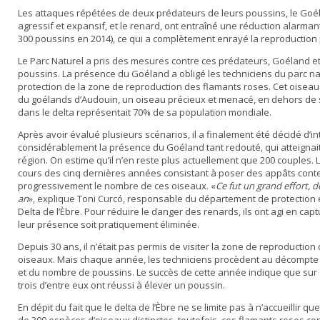
Les attaques répétées de deux prédateurs de leurs poussins, le Goé
agressif et expansif, et le renard, ont entraîné une réduction alarma
300 poussins en 2014), ce qui a complètement enrayé la reproductio
Le Parc Naturel a pris des mesures contre ces prédateurs, Goéland et
poussins. La présence du Goéland a obligé les techniciens du parc na
protection de la zone de reproduction des flamants roses. Cet oiseau 
du goélands d’Audouin, un oiseau précieux et menacé, en dehors de s
dans le delta représentait 70% de sa population mondiale.
Après avoir évalué plusieurs scénarios, il a finalement été décidé d’i
considérablement la présence du Goéland tant redouté, qui atteignait
région. On estime qu’il n’en reste plus actuellement que 200 couples. 
cours des cinq dernières années consistant à poser des appâts cont
progressivement le nombre de ces oiseaux. «
Ce fut un grand effort, 
an
», explique Toni Curcó, responsable du département de protection 
Delta de l’Èbre. Pour réduire le danger des renards, ils ont agi en ca
leur présence soit pratiquement éliminée.
Depuis 30 ans, il n’était pas permis de visiter la zone de reproductio
oiseaux. Mais chaque année, les techniciens procèdent au décompt
et du nombre de poussins. Le succès de cette année indique que sur 
trois d’entre eux ont réussi à élever un poussin.
En dépit du fait que le delta de l’Èbre ne se limite pas à n’accueillir 