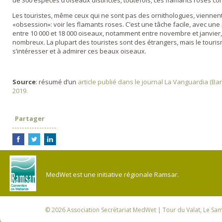
de 300 espèces d’oiseaux distinctes, toutefois, ces flamants roses con
Les touristes, même ceux qui ne sont pas des ornithologues, viennent
«obsession»: voir les flamants roses. C’est une tâche facile, avec un
entre 10 000 et 18 000 oiseaux, notamment entre novembre et janvier, 
nombreux. La plupart des touristes sont des étrangers, mais le tou
s’intéresser et à admirer ces beaux oiseaux.
Source
: résumé d’un
article publié dans le journal La Vanguardia (B
2019.
Partager
MedWet est une initiative régionale Ramsar.
© 2026
Association Secrétariat MedWet
| Tour du Valat, Le Sam