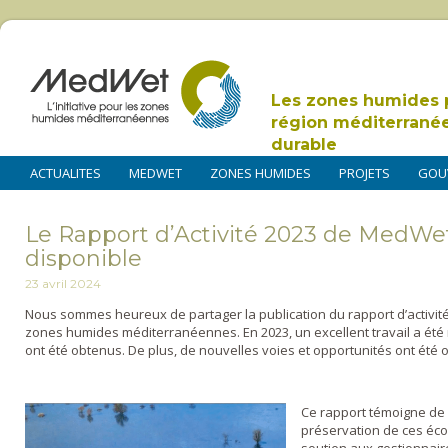
Les zones humides 
région méditerrané
durable
ACTUALITES
MEDWET
ZONES HUMIDES
PROJETS
GOU
Le Rapport d’Activité 2023 de MedWe
disponible
23 avril 2024
Nous sommes heureux de partager la publication du rapport d’activi
zones humides méditerranéennes.
En 2023, un excellent travail a ét
ont été obtenus. De plus, de nouvelles voies et opportunités ont été 
Ce rapport témoigne de
préservation de ces éc