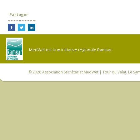
Partager
MedWet est une initiative régionale Ramsar.
© 2026
Association Secrétariat MedWet
| Tour du Valat, Le Sam