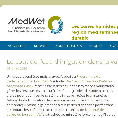
Les zones humides 
région méditerrané
durable
ACTUALITES
MEDWET
ZONES HUMIDES
PROJETS
GOU
Le coût de l’eau d’irrigation dans la v
01 juillet 2016
Un rapport publié ce mois-ci avec l’appui du
Programme de
partenariat pour l’eau (WPP)
, intitulé
The Cost of Irrigation Water in
the Jordan Valley
, s’intéresse à des solutions novatrices pour mieux
gérer les ressources en eau à des fins agricoles. Il étudie ainsi des
pistes pour optimiser le système d’irrigation (côté fourniture) et
l’efficacité de l’utilisation des ressources selon les cultures (côté
demande). Il passe également en revue des dispositifs permettant
de réduire les coûts et d’accroître les recettes de
l’Autorité de la
vallée du Jourdain (AVJ)
, rattachée au ministère jordanien de l’Eau et