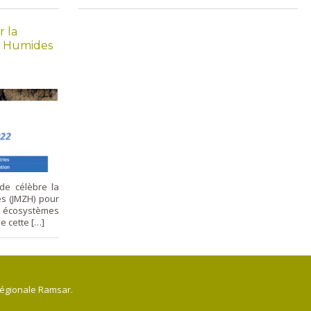
r la
s Humides
de célèbre la
s (JMZH) pour
s écosystèmes
e cette […]
régionale Ramsar.