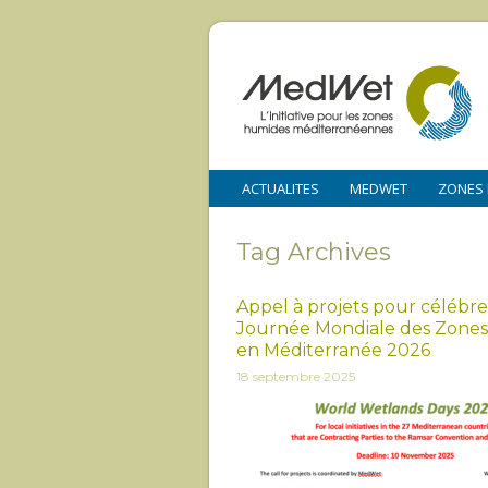
ACTUALITES
MEDWET
ZONES
Tag Archives
Appel à projets pour célébre
Journée Mondiale des Zone
en Méditerranée 2026
18 septembre 2025