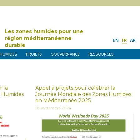
Les zones humides pour une
région méditerranéenne
EN
FR
AR
durable
 HUMIDES
PROJETS
GOUVERNANCE
RESSOURCES
r la
Appel à projets pour célébrer la
s Humides
Journée Mondiale des Zones Humides
en Méditerranée 2025
09 septembre 2024