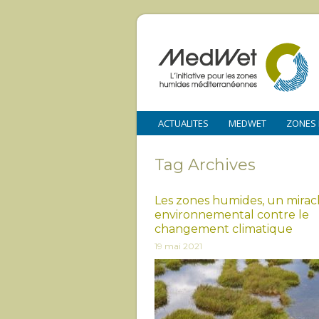
ACTUALITES
MEDWET
ZONES
Tag Archives
Les zones humides, un mirac
environnemental contre le
changement climatique
19 mai 2021