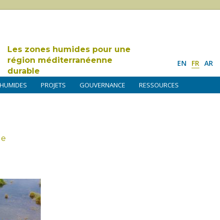
Les zones humides pour une
région méditerranéenne
EN
FR
AR
durable
 HUMIDES
PROJETS
GOUVERNANCE
RESSOURCES
le