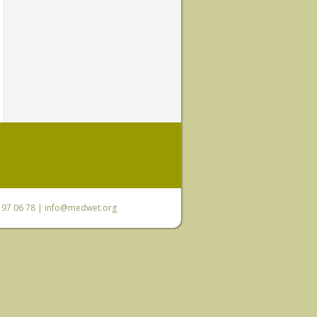
0 97 06 78 |
info@medwet.org