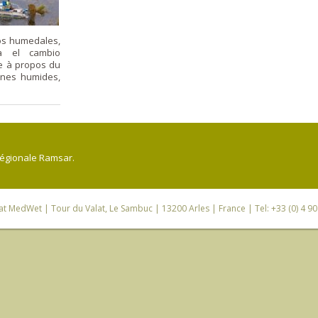
Los humedales,
ra el cambio
de à propos du
ones humides,
régionale Ramsar.
iat MedWet
| Tour du Valat, Le Sambuc | 13200 Arles | France | Tel: +33 (0) 4 9