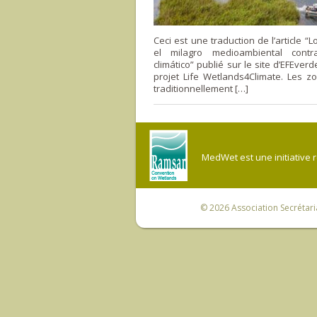
Ceci est une traduction de l’article “
el milagro medioambiental cont
climático” publié sur le site d’EFEver
projet Life Wetlands4Climate. Les z
traditionnellement […]
MedWet est une initiative 
© 2026
Association Secrétar