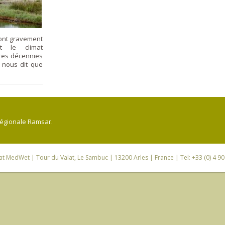
ont gravement
t le climat
res décennies
e nous dit que
régionale Ramsar.
iat MedWet
| Tour du Valat, Le Sambuc | 13200 Arles | France | Tel: +33 (0) 4 9