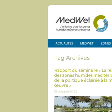
ACTUALITES
MEDWET
ZONES
Tag Archives
Rapport du séminaire « La re
des zones humides méditerr
de la politique éclairée à la 
œuvre »
31 octobre 2022