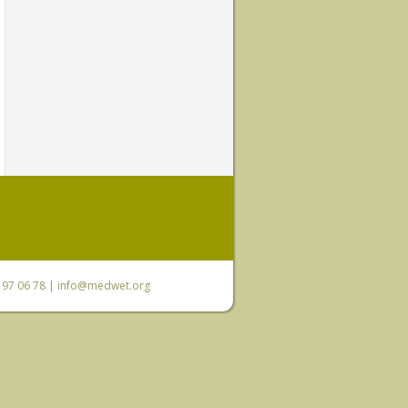
0 97 06 78 |
info@medwet.org