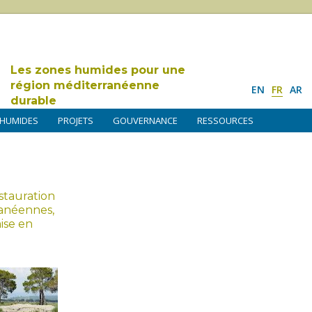
Les zones humides pour une
région méditerranéenne
EN
FR
AR
durable
 HUMIDES
PROJETS
GOUVERNANCE
RESSOURCES
stauration
anéennes,
mise en