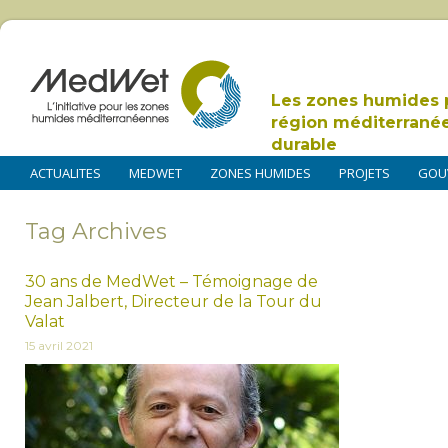
Les zones humides 
région méditerrané
durable
ACTUALITES
MEDWET
ZONES HUMIDES
PROJETS
GOU
Tag Archives
30 ans de MedWet – Témoignage de
Jean Jalbert, Directeur de la Tour du
Valat
15 avril 2021