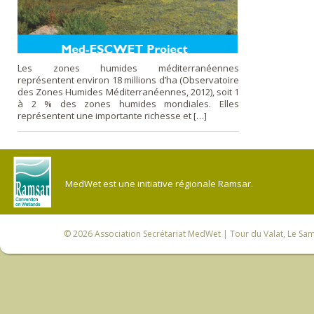
Les zones humides méditerranéennes
représentent environ 18 millions d’ha (Observatoire
des Zones Humides Méditerranéennes, 2012), soit 1
à 2 % des zones humides mondiales. Elles
représentent une importante richesse et […]
MedWet est une initiative régionale Ramsar.
© 2026
Association Secrétariat MedWet
| Tour du Valat, Le Sam